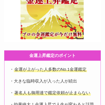
金運上昇鑑定のポイント
・
金運が上がった人多数のNo.1金運鑑定
・大きな臨時収入が入った人が続出
・
著名人も御用達で鑑定依頼が止まらない
・効果絶大！金運上昇で人生が変わると話題